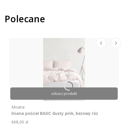
Polecane
zobacz produkt
Producent
Moana
lniana pościel BASIC dusty pink, beżowy róż
Cena
668,00 zł