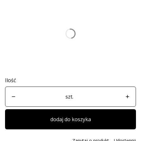
Wybierz wariant produktu:
Poszczególne warianty mogą różnić się ceną
*
Rozmiar poszewki na poduszkę
Wybierz
Ilość
szt.
dodaj do koszyka
Zapytaj o produkt
Udostępnij