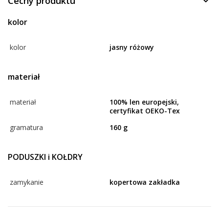
Cechy produktu
kolor
kolor
jasny różowy
materiał
materiał
100% len europejski,
certyfikat OEKO-Tex
gramatura
160 g
PODUSZKI i KOŁDRY
zamykanie
kopertowa zakładka