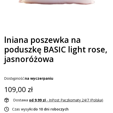
lniana poszewka na
poduszkę BASIC light rose,
jasnoróżowa
Dostępność:
na wyczerpaniu
Cena
109,00 zł
Dostawa
od 9,99 zł
- InPost Paczkomaty 24/7 (Polska)
Czas wysyłki:
do 10 dni roboczych