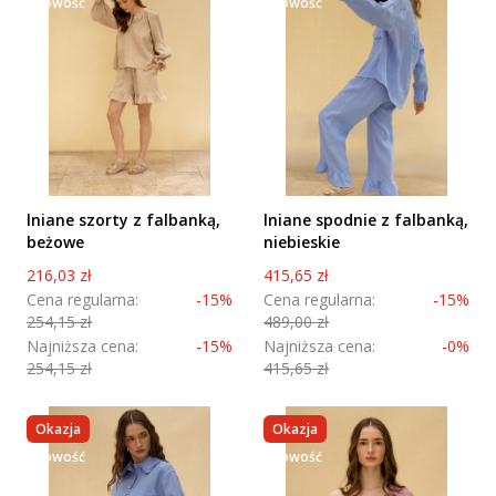
nowość
nowość
lniane szorty z falbanką,
lniane spodnie z falbanką,
beżowe
niebieskie
Cena promocyjna
Cena promocyjna
216,03 zł
415,65 zł
Cena regularna:
-15%
Cena regularna:
-15%
254,15 zł
489,00 zł
Najniższa cena:
-15%
Najniższa cena:
-0%
254,15 zł
415,65 zł
Okazja
Okazja
nowość
nowość