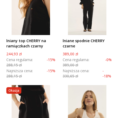
lniany top CHERRY na
lniane spodnie CHERRY
ramiączkach czarny
czarne
Cena promocyjna
Cena promocyjna
244,93 zł
389,00 zł
Cena regularna:
-15%
Cena regularna:
-0%
288,15 zł
389,00 zł
Najniższa cena:
-15%
Najniższa cena:
-
288,15 zł
330,65 zł
-18%
Okazja