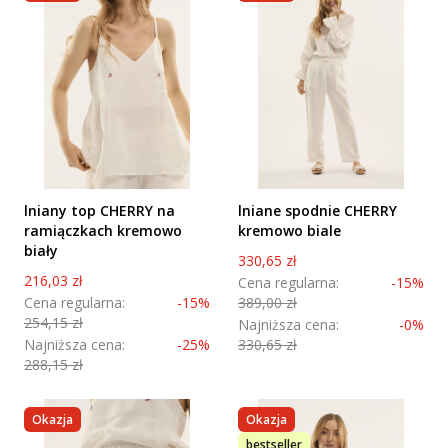
lniany top CHERRY na
lniane spodnie CHERRY
ramiączkach kremowo
kremowo biale
biały
Cena promocyjna
330,65 zł
Cena promocyjna
216,03 zł
Cena regularna:
-15%
Cena regularna:
-15%
389,00 zł
254,15 zł
Najniższa cena:
-0%
Najniższa cena:
-25%
330,65 zł
288,15 zł
Okazja
Okazja
bestseller