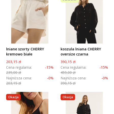
lniane szorty CHERRY
koszula lniana CHERRY
kremowo białe
oversize czarna
Cena promocyjna
Cena promocyjna
203,15 zł
390,15 zł
Cena regularna:
-15%
Cena regularna:
-15%
239,00 zł
459,00 zł
Najniższa cena:
-0%
Najniższa cena:
-0%
203,15 zł
390,15 zł
Okazja
Okazja