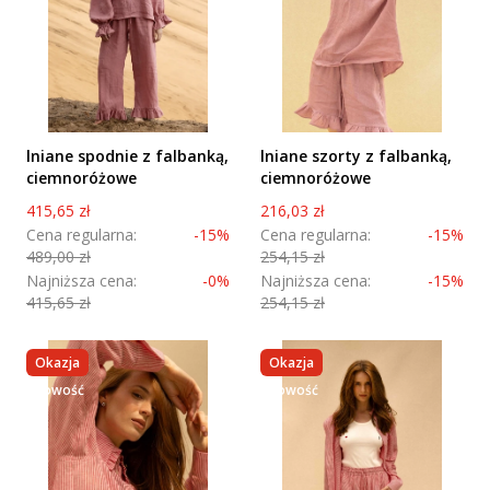
lniane spodnie z falbanką,
lniane szorty z falbanką,
ciemnoróżowe
ciemnoróżowe
Cena promocyjna
Cena promocyjna
415,65 zł
216,03 zł
Cena regularna:
-15%
Cena regularna:
-15%
489,00 zł
254,15 zł
Najniższa cena:
-0%
Najniższa cena:
-15%
415,65 zł
254,15 zł
Okazja
Okazja
nowość
nowość