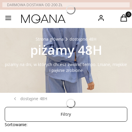
DARMOWA DOSTAWA OD 200 ZŁ
sklep
Zaloguj się
Produ
Kos
Strona główna
dostępne 48H
piżamy 48H
piżamy na dni, w których chcesz zwolnić tempo. Lniane, miękkie
i pięknie zrobione
dostępne 48H
Filtry
Lista produktów
Sortowanie: