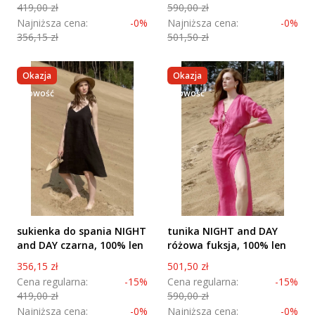
419,00 zł
590,00 zł
Najniższa cena:
-0%
Najniższa cena:
-0%
356,15 zł
501,50 zł
Okazja
Okazja
nowość
nowość
sukienka do spania NIGHT
tunika NIGHT and DAY
and DAY czarna, 100% len
różowa fuksja, 100% len
Cena promocyjna
Cena promocyjna
356,15 zł
501,50 zł
Cena regularna:
-15%
Cena regularna:
-15%
419,00 zł
590,00 zł
Najniższa cena:
-0%
Najniższa cena:
-0%