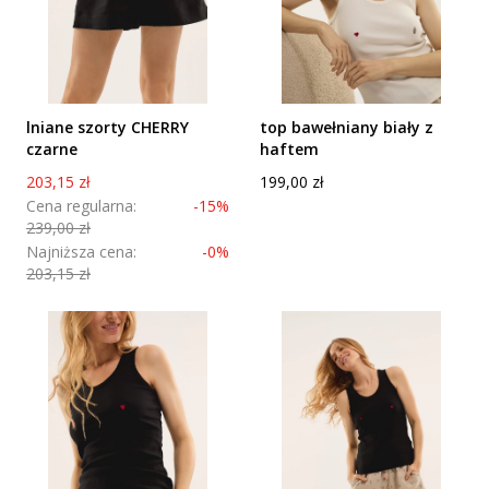
lniane szorty CHERRY
top bawełniany biały z
czarne
haftem
Cena promocyjna
Cena
203,15 zł
199,00 zł
Cena regularna:
-15%
239,00 zł
Najniższa cena:
-0%
203,15 zł