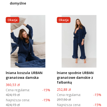
domyślne
Okazja
Okazja
lniana koszula URBAN
lniane spodnie URBAN
granatowa damska
granatowe damskie z
falbanką
Cena promocyjna
360,53 zł
Cena promocyjna
252,88 zł
Cena regularna:
-15%
424,15 zł
Cena regularna:
-15%
297,50 zł
Najniższa cena:
-15%
424,15 zł
Najniższa cena:
-15%