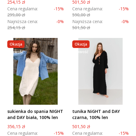
Cena promocyjna
Cena promocyjna
254,15 zł
501,50 zł
Cena regularna:
-15%
Cena regularna:
-15%
299,00 zł
590,00 zł
Najniższa cena:
-0%
Najniższa cena:
-0%
254,15 zł
501,50 zł
Okazja
Okazja
nowość
nowość
sukienka do spania NIGHT
tunika NiGHT and DAY
and DAY biała, 100% len
czarna, 100% len
Cena promocyjna
Cena promocyjna
356,15 zł
501,50 zł
Cena regularna:
-15%
Cena regularna:
-15%