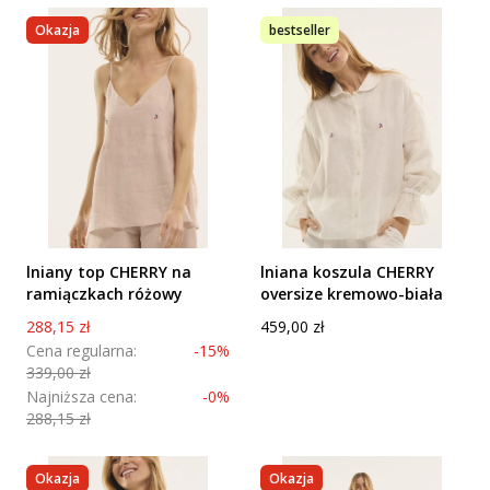
Okazja
bestseller
lniany top CHERRY na
lniana koszula CHERRY
ramiączkach różowy
oversize kremowo-biała
Cena promocyjna
Cena
288,15 zł
459,00 zł
Cena regularna:
-15%
339,00 zł
Najniższa cena:
-0%
288,15 zł
Okazja
Okazja