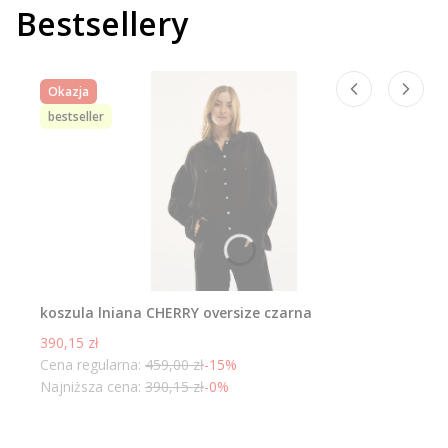
Bestsellery
Okazja
bestseller
koszula lniana CHERRY oversize czarna
Cena promocyjna
390,15 zł
Cena regularna:
459,00 zł
-15%
Najniższa cena:
390,15 zł
-0%