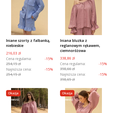
lniane szorty z falbanką,
lniana bluzka z
niebieskie
reglanowym rękawem,
ciemnoróżowa
Cena promocyjna
216,03 zł
Cena promocyjna
338,86 zł
Cena regularna:
-15%
254,15 zł
Cena regularna:
-15%
398,66 zł
Najniższa cena:
-15%
254,15 zł
Najniższa cena:
-15%
398,65 zł
Okazja
Okazja
nowość
nowość