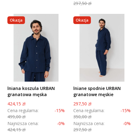
297,50 zł
Okazja
Okazja
lniana koszula URBAN
lniane spodnie URBAN
granatowa męska
granatowe męskie
Cena promocyjna
Cena promocyjna
424,15 zł
297,50 zł
Cena regularna:
-15%
Cena regularna:
-15%
499,00 zł
350,00 zł
Najniższa cena:
-0%
Najniższa cena:
-0%
424,15 zł
297,50 zł