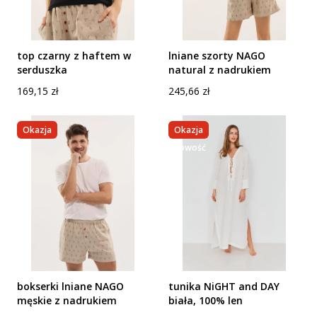
top czarny z haftem w
lniane szorty NAGO
serduszka
natural z nadrukiem
Cena
Cena
169,15 zł
245,66 zł
Okazja
Okazja
nowość
bokserki lniane NAGO
tunika NiGHT and DAY
męskie z nadrukiem
biała, 100% len