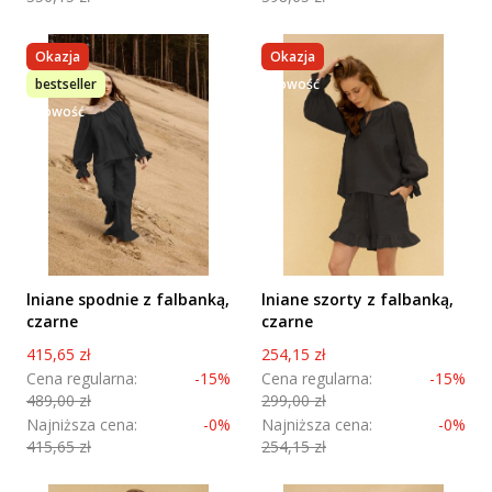
Okazja
Okazja
bestseller
nowość
nowość
lniane spodnie z falbanką,
lniane szorty z falbanką,
czarne
czarne
Cena promocyjna
Cena promocyjna
415,65 zł
254,15 zł
Cena regularna:
-15%
Cena regularna:
-15%
489,00 zł
299,00 zł
Najniższa cena:
-0%
Najniższa cena:
-0%
415,65 zł
254,15 zł