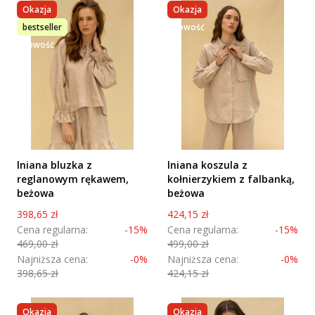
Okazja
Okazja
bestseller
nowość
nowość
lniana bluzka z
lniana koszula z
reglanowym rękawem,
kołnierzykiem z falbanką,
beżowa
beżowa
Cena promocyjna
Cena promocyjna
398,65 zł
424,15 zł
Cena regularna:
-15%
Cena regularna:
-15%
469,00 zł
499,00 zł
Najniższa cena:
-0%
Najniższa cena:
-0%
398,65 zł
424,15 zł
Okazja
Okazja