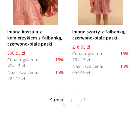
lniana koszula z
lniane szorty z falbanką,
kołnierzykiem z falbanką,
czerwono-białe paski
czerwono-białe paski
Cena promocyjna
216,03 zł
Cena promocyjna
360,53 zł
Cena regularna:
-15%
Cena regularna:
-15%
254,15 zł
424,15 zł
Najniższa cena:
-15%
Najniższa cena:
-15%
254,15 zł
424,15 zł
Strona
z 1