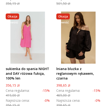
356,15 zł
501,50 zł
Okazja
Okazja
nowość
nowość
sukienka do spania NIGHT
lniana bluzka z
and DAY różowa fuksja,
reglanowym rękawem,
100% len
czarna
Cena promocyjna
Cena promocyjna
356,15 zł
398,65 zł
Cena regularna:
-15%
Cena regularna:
-15%
419,00 zł
469,00 zł
Najniższa cena:
-0%
Najniższa cena:
-0%
356,15 zł
398,65 zł