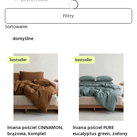
Filtry
Lista produktów
Sortowanie:
domyślne
bestseller
bestseller
lniana pościel CINNAMON,
lniana pościel PURE
brązowa, komplet
eucalyptus green, zielony