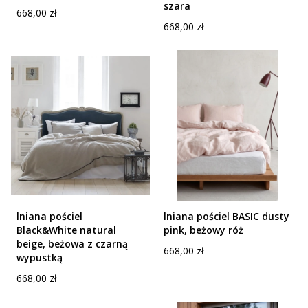
szara
Cena
668,00 zł
Cena
668,00 zł
lniana pościel
lniana pościel BASIC dusty
Black&White natural
pink, beżowy róż
beige, beżowa z czarną
Cena
668,00 zł
wypustką
Cena
668,00 zł