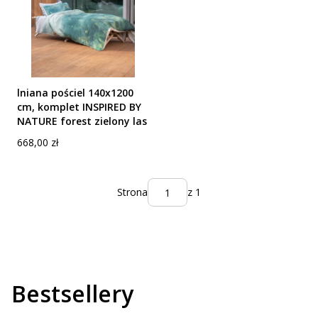
lniana pościel 140x1200
cm, komplet INSPIRED BY
NATURE forest zielony las
Cena
668,00 zł
Strona
z 1
Bestsellery