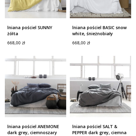
lniana pościel SUNNY
lniana pościel BASIC snow
żółta
white, śnieżnobiały
Cena
Cena
668,00 zł
668,00 zł
lniana pościel ANEMONE
lniana pościel SALT &
dark grey, ciemnoszary
PEPPER dark grey, ciemna