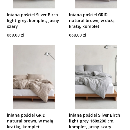
lniana pościel Silver Birch
lniana pościel GRID
light grey, komplet, jasny
natural brown, w dużą
szary
kratę, komplet
Cena
Cena
668,00 zł
668,00 zł
lniana pościel GRID
lniana pościel Silver Birch
natural brown, w małą
light grey 160x200 cm,
kratkę, komplet
komplet, jasny szary