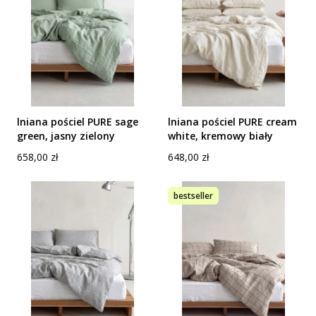
lniana pościel PURE sage
lniana pościel PURE cream
green, jasny zielony
white, kremowy biały
Cena
Cena
658,00 zł
648,00 zł
bestseller