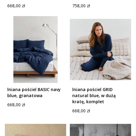
Cena
Cena
668,00 zł
758,00 zł
lniana pościel BASIC navy
lniana pościel GRID
blue, granatowa
natural blue, w dużą
kratę, komplet
Cena
668,00 zł
Cena
668,00 zł