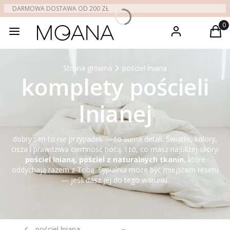
DARMOWA DOSTAWA OD 200 ZŁ
sklep
Zaloguj się
Produ
Kos
Strona główna
pościel lniana
komplety pościeli
lnianej
dobry sen to nie przypadek — to suma detali. Światło, kolory,
cisza i prawdziwa ciemność nocą. I to, co masz najbliżej skóry:
pościel lnianą, pościel
z naturalnych tkanin
, które
oddychają razem z Tobą. Sypialnia może być miejscem resetu
— jeśli dasz jej do tego warunki.
pościel lniana