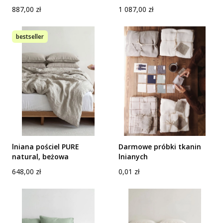
Cena
Cena
887,00 zł
1 087,00 zł
bestseller
lniana pościel PURE
Darmowe próbki tkanin
natural, beżowa
lnianych
Cena
Cena
648,00 zł
0,01 zł