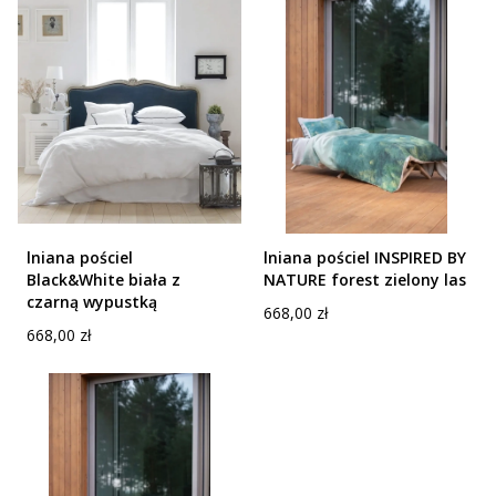
lniana pościel
lniana pościel INSPIRED BY
Black&White biała z
NATURE forest zielony las
czarną wypustką
Cena
668,00 zł
Cena
668,00 zł