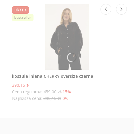
Okazja
bestseller
koszula lniana CHERRY oversize czarna
Cena promocyjna
390,15 zł
Cena regularna:
459,00 zł
-15%
Najniższa cena:
390,15 zł
-0%