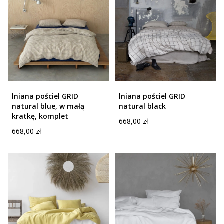
lniana pościel GRID
lniana pościel GRID
natural blue, w małą
natural black
kratkę, komplet
Cena
668,00 zł
Cena
668,00 zł