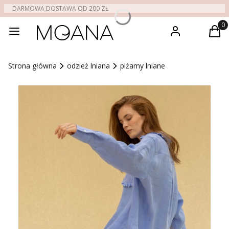
DARMOWA DOSTAWA OD 200 ZŁ
sklep
Zaloguj się
Produ
Kos
Strona główna
odzież lniana
piżamy lniane