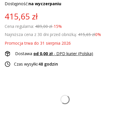
Dostępność:
na wyczerpaniu
415,65 zł
Cena regularna:
489,00 zł
-15%
Najniższa cena z 30 dni przed obniżką:
415,65 zł
0%
Promocja trwa do 31 sierpnia 2026
Dostawa
od 0,00 zł
- DPD kurier (Polska)
Czas wysyłki:
48 godzin
Wybierz wariant produktu:
Poszczególne warianty mogą różnić się ceną
*
Rozmiar
Wybierz