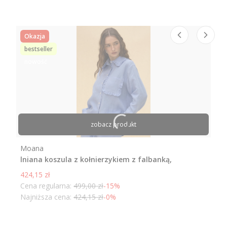
Okazja
bestseller
nowość
zobacz produkt
Producent
Moana
lniana koszula z kołnierzykiem z falbanką,
niebieska
Cena promocyjna
424,15 zł
Cena regularna:
499,00 zł
-15%
Najniższa cena:
424,15 zł
-0%