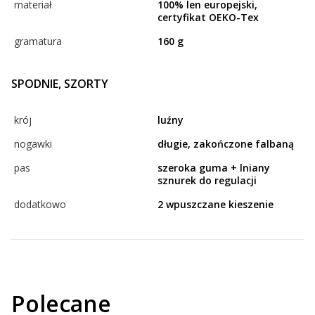
materiał
100% len europejski,
certyfikat OEKO-Tex
gramatura
160 g
SPODNIE, SZORTY
krój
luźny
nogawki
długie, zakończone falbaną
pas
szeroka guma + lniany
sznurek do regulacji
dodatkowo
2 wpuszczane kieszenie
Polecane