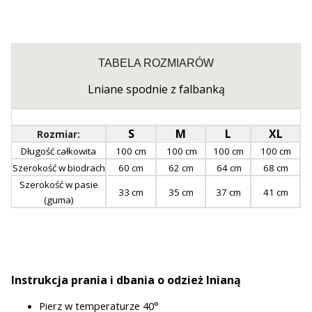
TABELA ROZMIARÓW
Lniane spodnie z falbanką
S
M
L
XL
Rozmiar:
Długość całkowita
100 cm
100 cm
100 cm
100 cm
Szerokość w biodrach
60 cm
62 cm
64
cm
68 cm
Szerokość w pasie
33 cm
35 cm
37 cm
41 cm
(guma)
Instrukcja prania i dbania o odzież lnianą
Pierz w temperaturze 40°