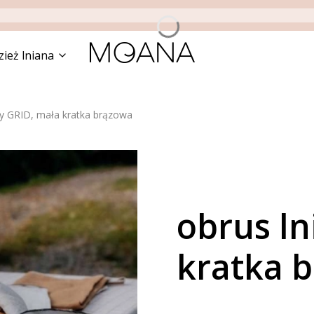
zież lniana
ny GRID, mała kratka brązowa
obrus ln
kratka 