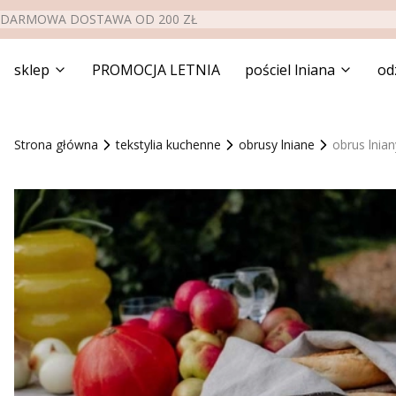
DARMOWA DOSTAWA OD 200 ZŁ
sklep
PROMOCJA LETNIA
pościel lniana
od
Strona główna
tekstylia kuchenne
obrusy lniane
obrus lnia