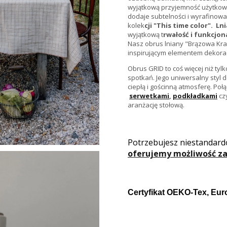
wyjątkową przyjemność użytkowan
dodaje subtelności i wyrafinowa
kolek
cji "This time color". L
wyjątkową t
rwałość i funkcjon
Nasz obrus lniany "Brązowa Kra
inspirującym elementem dekora
Obrus GRID to coś więcej niż tyl
spotkań. Jego uniwersalny styl d
ciepłą i gościnną atmosferę. Poł
serwetkami
,
podkładkami
cz
aranżację stołową.
Potrzebujesz niestandar
oferujemy
możliwość z
Certyfikat OEKO-Tex, Eur