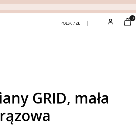
Zaloguj się
Produ
Kos
POLSKI / ZŁ
iany GRID, mała
brązowa