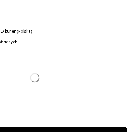
D kurier (Polska)
roboczych
u:
óżnić się ceną