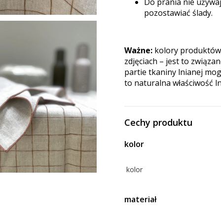
Do prania nie używa
pozostawiać ślady.
Ważne:
kolory produktów
zdjęciach – jest to związ
partie tkaniny lnianej mog
to naturalna właściwość ln
Cechy produktu
kolor
kolor
materiał