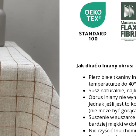
Jak dbać o lniany obrus:
Pierz białe tkaniny 
temperaturze do 40°
Susz naturalnie, najl
Obrus lniany nie wym
Jednak jeśli jest to
(nie może być gorąca
Suszenie w suszarce 
bardziej miękki w do
Nie czyścić lnu chemi