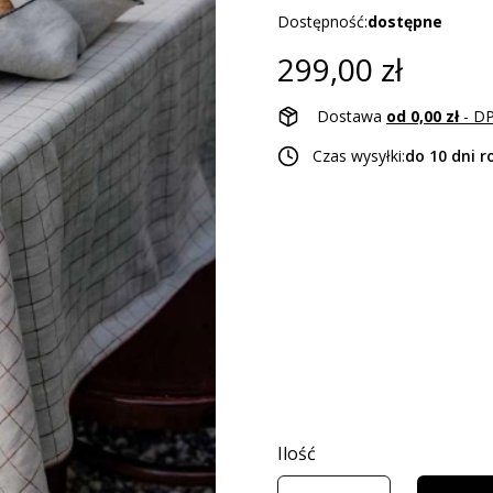
Dostępność:
dostępne
Cena
299,00 zł
Dostawa
od 0,00 zł
- DP
Czas wysyłki:
do 10 dni 
Wybierz wariant produkt
Poszczególne warianty mogą r
*
Rozmiar obrusu
Wybierz
Ilość