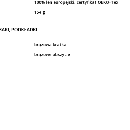
100% len europejski, certyfikat OEKO-Tex
154 g
BAKI, PODKŁADKI
brązowa kratka
brązowe obszycie