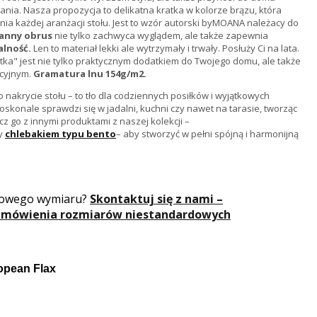
ia. Nasza propozycja to delikatna kratka w kolorze brązu, która
nia każdej aranżacji stołu. Jest to wzór autorski byMOANA należacy do
nianny obrus
nie tylko zachwyca wyglądem, ale także zapewnia
alność.
Len to materiał lekki ale wytrzymały i trwały. Posłuży Ci na lata.
tka" jest nie tylko praktycznym dodatkiem do Twojego domu, ale także
cyjnym.
Gramatura lnu 154g/m2.
ko nakrycie stołu – to tło dla codziennych posiłków i wyjątkowych
oskonale sprawdzi się w jadalni, kuchni czy nawet na tarasie, tworząc
ącz go z innymi produktami z naszej kolekcji –
y
chlebakiem typu bento
– aby stworzyć w pełni spójną i harmonijną
dowego wymiaru?
Skontaktuj się z nami –
amówienia rozmiarów niestandardowych
opean Flax