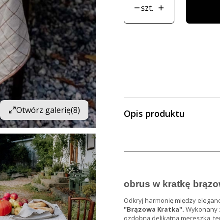
szt.
Otwórz galerię
(8)
Opis produktu
obrus w kratkę brązo
Odkryj harmonię między elegan
"Brązowa Kratka".
Wykonany z
ozdobną delikatną mereszką, ten