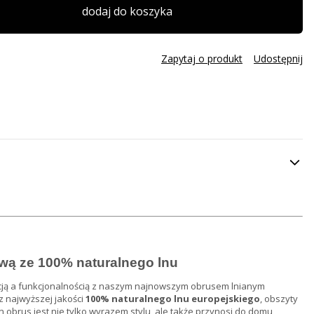
dodaj do koszyka
Zapytaj o produkt
Udostępnij
wą ze 100% naturalnego lnu
cją a funkcjonalnością z naszym najnowszym obrusem lnianym
 najwyższej jakości
100% naturalnego lnu europejskiego
, obszyty
 obrus jest nie tylko wyrazem stylu, ale także przynosi do domu