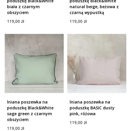
poduszkę Black&White
poduszkę Black&White
biała z czarnym
natural beige, beżowa z
obszyciem
czarną wypustką
Cena
Cena
119,00 zł
119,00 zł
lniana poszewka na
lniana poszewka na
poduszkę Black&White
poduszkę BASIC dusty
sage green z czarnym
pink, różowa
obszyciem
Cena
119,00 zł
Cena
119,00 zł