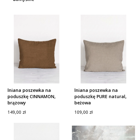
lniana poszewka na
lniana poszewka na
poduszkę CINNAMON,
poduszkę PURE natural,
brązowy
beżowa
Cena
Cena
149,00 zł
109,00 zł