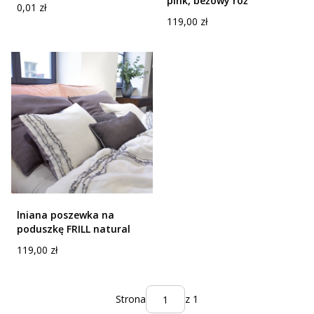
pink, beżowy róż
Cena
0,01 zł
Cena
119,00 zł
lniana poszewka na
poduszkę FRILL natural
Cena
119,00 zł
Strona
z 1