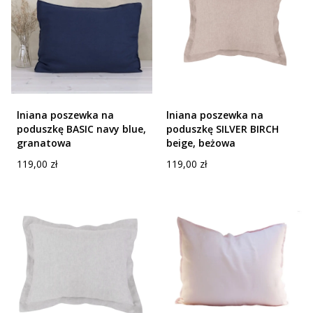
lniana poszewka na
lniana poszewka na
poduszkę BASIC navy blue,
poduszkę SILVER BIRCH
granatowa
beige, beżowa
Cena
Cena
119,00 zł
119,00 zł