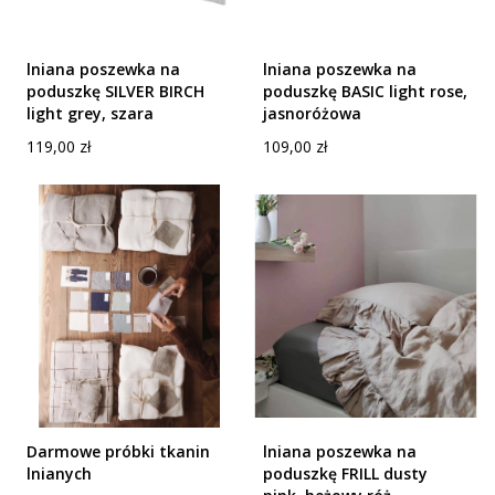
lniana poszewka na
lniana poszewka na
poduszkę SILVER BIRCH
poduszkę BASIC light rose,
light grey, szara
jasnoróżowa
Cena
Cena
119,00 zł
109,00 zł
Darmowe próbki tkanin
lniana poszewka na
lnianych
poduszkę FRILL dusty