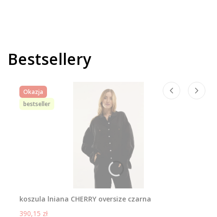
Bestsellery
Okazja
bestseller
koszula lniana CHERRY oversize czarna
Cena promocyjna
390,15 zł