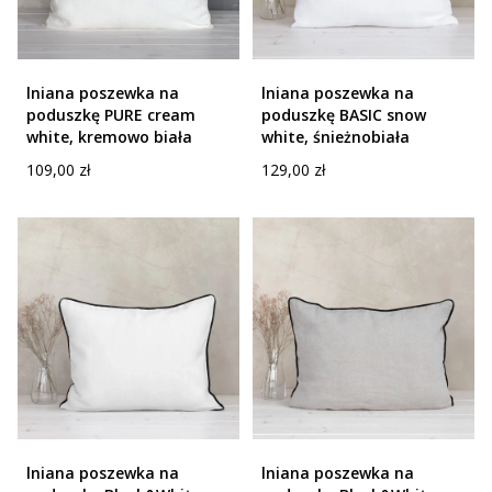
lniana poszewka na
lniana poszewka na
poduszkę PURE cream
poduszkę BASIC snow
white, kremowo biała
white, śnieżnobiała
Cena
Cena
109,00 zł
129,00 zł
lniana poszewka na
lniana poszewka na