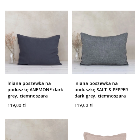
lniana poszewka na
lniana poszewka na
poduszkę ANEMONE dark
poduszkę SALT & PEPPER
grey, ciemnoszara
dark grey, ciemnoszara
Cena
Cena
119,00 zł
119,00 zł