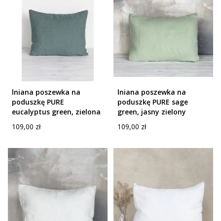
lniana poszewka na
lniana poszewka na
poduszkę PURE
poduszkę PURE sage
eucalyptus green, zielona
green, jasny zielony
Cena
Cena
109,00 zł
109,00 zł